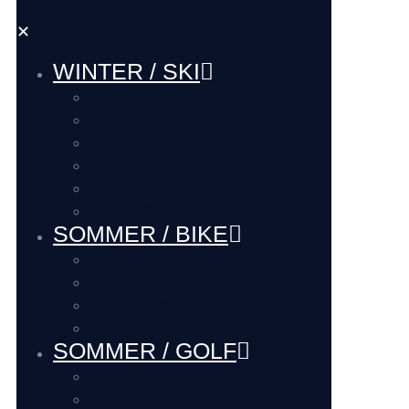
✕
WINTER / SKI
SKI VERLEIH
SKI SERVICE
SKI DEPOT
BOOTFITTING
VIP SERVICE
Hütten Guide Westendorf
SOMMER / BIKE
BIKE VERLEIH
BIKE SERVICE
BIKE Touren
BIKE LADEhier
SOMMER / GOLF
Renthier GOLF
LAKE BALL EUROPE