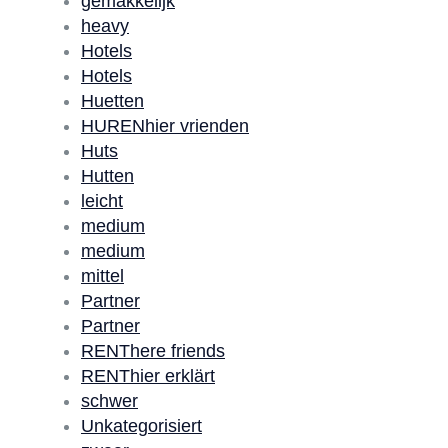
gemakkelijk
heavy
Hotels
Hotels
Huetten
HURENhier vrienden
Huts
Hutten
leicht
medium
medium
mittel
Partner
Partner
RENThere friends
RENThier erklärt
schwer
Unkategorisiert