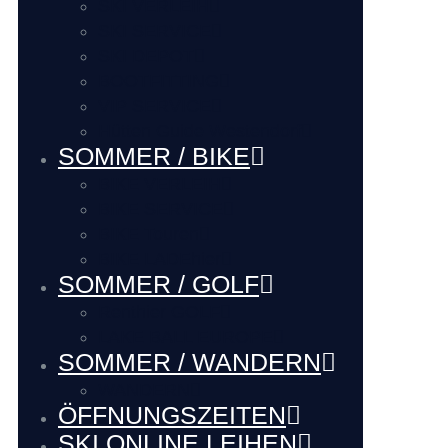
SKI VERLEIH
SKI SERVICE
SKI DEPOT
BOOTFITTING
VIP SERVICE
Hütten Guide Westendorf
SOMMER / BIKE
BIKE VERLEIH
BIKE SERVICE
BIKE Touren
BIKE LADEhier
SOMMER / GOLF
Renthier GOLF
LAKE BALL EUROPE
SOMMER / WANDERN
WANDERN
ÖFFNUNGSZEITEN
SKI ONLINE LEIHEN