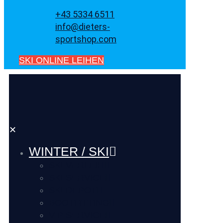
+43 5334 6511
info@dieters-
sportshop.com
SKI ONLINE LEIHEN
✕
WINTER / SKI
SKI VERLEIH
SKI SERVICE
SKI DEPOT
BOOTFITTING
VIP SERVICE