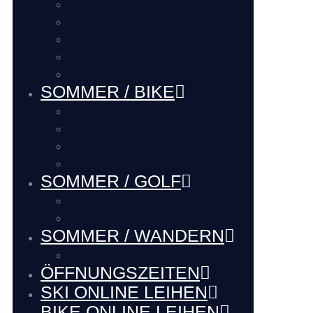
SKI SERVICE
SKI DEPOT
BOOTFITTING
VIP SERVICE
Hütten Guide Westendorf
SOMMER / BIKE
BIKE VERLEIH
BIKE SERVICE
BIKE Touren
BIKE LADEhier
SOMMER / GOLF
Renthier GOLF
LAKE BALL EUROPE
SOMMER / WANDERN
WANDERN
ÖFFNUNGSZEITEN
SKI ONLINE LEIHEN
BIKE ONLINE LEIHEN