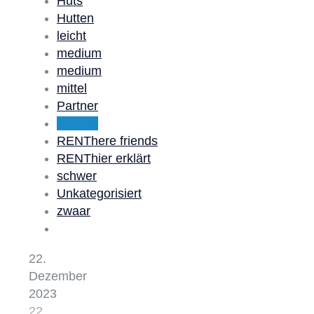
Huts
Hutten
leicht
medium
medium
mittel
Partner
Partner
RENThere friends
RENThier erklärt
schwer
Unkategorisiert
zwaar
22.
Dezember
2023
22.