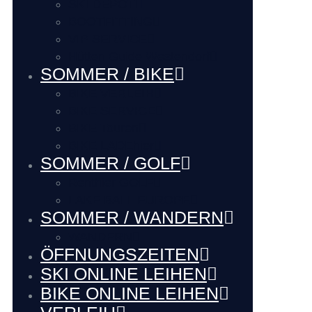
SKI DEPOT
BOOTFITTING
VIP SERVICE
Hütten Guide Westendorf
SOMMER / BIKE
BIKE VERLEIH
BIKE SERVICE
BIKE Touren
BIKE LADEhier
SOMMER / GOLF
Renthier GOLF
LAKE BALL EUROPE
SOMMER / WANDERN
WANDERN
ÖFFNUNGSZEITEN
SKI ONLINE LEIHEN
BIKE ONLINE LEIHEN