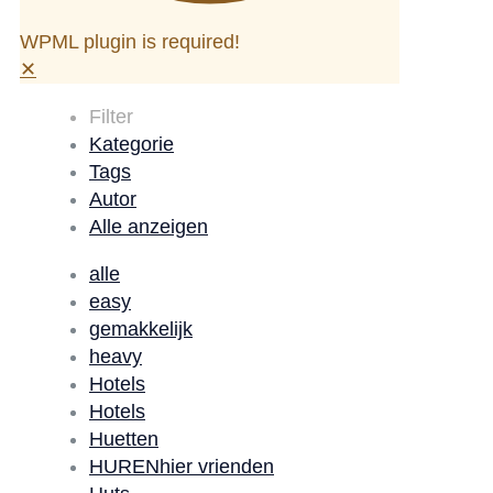
WPML plugin is required!
✕
Filter
Kategorie
Tags
Autor
Alle anzeigen
alle
easy
gemakkelijk
heavy
Hotels
Hotels
Huetten
HURENhier vrienden