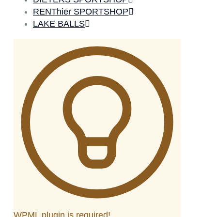
RENThier SPORTSHOP
LAKE BALLS
WPML plugin is required!