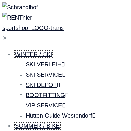
✕
WINTER / SKI
SKI VERLEIH
SKI SERVICE
SKI DEPOT
BOOTFITTING
VIP SERVICE
Hütten Guide Westendorf
SOMMER / BIKE