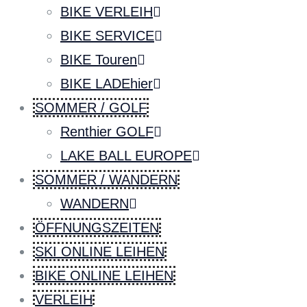
BIKE VERLEIH
BIKE SERVICE
BIKE Touren
BIKE LADEhier
SOMMER / GOLF
Renthier GOLF
LAKE BALL EUROPE
SOMMER / WANDERN
WANDERN
ÖFFNUNGSZEITEN
SKI ONLINE LEIHEN
BIKE ONLINE LEIHEN
VERLEIH