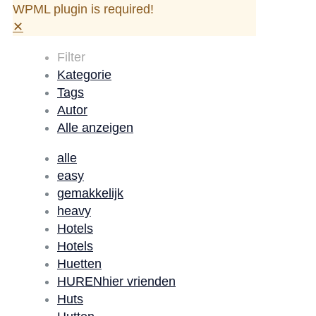
WPML plugin is required!
✕
Filter
Kategorie
Tags
Autor
Alle anzeigen
alle
easy
gemakkelijk
heavy
Hotels
Hotels
Huetten
HURENhier vrienden
Huts