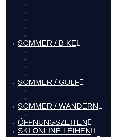
SKI SERVICE
SKI DEPOT
BOOTFITTING
VIP SERVICE
Hütten Guide Westendorf
SOMMER / BIKE
BIKE VERLEIH
BIKE SERVICE
BIKE Touren
BIKE LADEhier
SOMMER / GOLF
Renthier GOLF
LAKE BALL EUROPE
SOMMER / WANDERN
WANDERN
ÖFFNUNGSZEITEN
SKI ONLINE LEIHEN