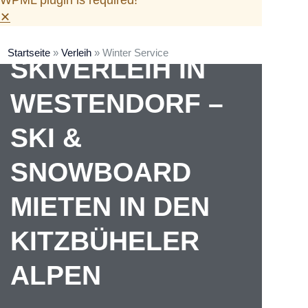
✕
Startseite
»
Verleih
»
Winter Service
SKIVERLEIH IN
WESTENDORF –
SKI &
SNOWBOARD
MIETEN IN DEN
KITZBÜHELER
ALPEN