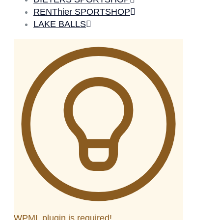
RENThier SPORTSHOP
LAKE BALLS
WPML plugin is required!