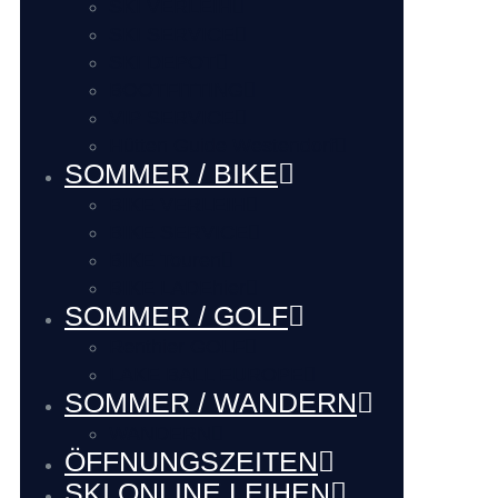
SKI VERLEIH
SKI SERVICE
SKI DEPOT
BOOTFITTING
VIP SERVICE
Hütten Guide Westendorf
SOMMER / BIKE
BIKE VERLEIH
BIKE SERVICE
BIKE Touren
BIKE LADEhier
SOMMER / GOLF
Renthier GOLF
LAKE BALL EUROPE
SOMMER / WANDERN
WANDERN
ÖFFNUNGSZEITEN
SKI ONLINE LEIHEN