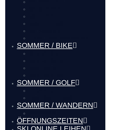
SKI VERLEIH
SKI SERVICE
SKI DEPOT
BOOTFITTING
VIP SERVICE
Hütten Guide Westendorf
SOMMER / BIKE
BIKE VERLEIH
BIKE SERVICE
BIKE Touren
BIKE LADEhier
SOMMER / GOLF
Renthier GOLF
LAKE BALL EUROPE
SOMMER / WANDERN
WANDERN
ÖFFNUNGSZEITEN
SKI ONLINE LEIHEN