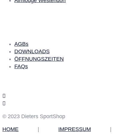
Almlodge Westendorf
Quick Links
AGBs
DOWNLOADS
ÖFFNUNGSZEITEN
FAQs
Social Media
© 2023 Dieters SportShop
HOME
|
IMPRESSUM
|