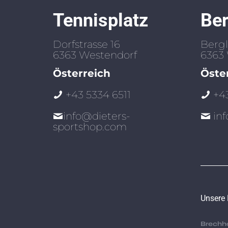
Tennisplatz
Be
Dorfstrasse 16
Bergli
6363
Westendorf
6363
Österreich
Öste
+43 5334 6511
+4
info@dieters-
in
sportshop.com
Unsere 
Brechh