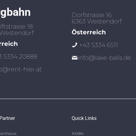
rgbahn
Dorfstrasse 16
6363
Westendorf
ftstrasse 18
Österreich
Westendorf
rreich
+43 5334 6511
3 5334 20888
info@lake-balls.de
fo@rent-hier.at
Partner
Quick Links
ornhaus
AGBs