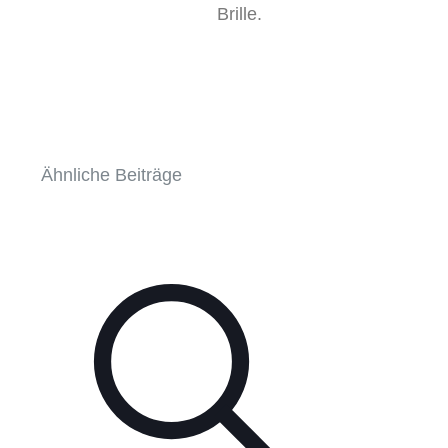
Brille.
Ähnliche Beiträge