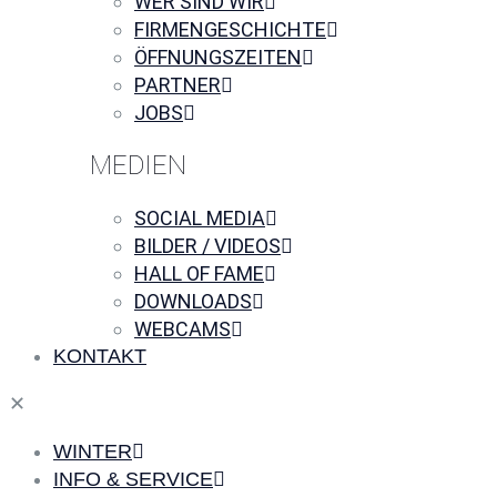
WER SIND WIR
FIRMENGESCHICHTE
ÖFFNUNGSZEITEN
PARTNER
JOBS
MEDIEN
SOCIAL MEDIA
BILDER / VIDEOS
HALL OF FAME
DOWNLOADS
WEBCAMS
KONTAKT
✕
WINTER
INFO & SERVICE