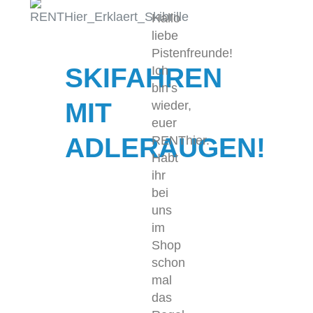
Hallo
liebe
Pistenfreunde!
SKIFAHREN
Ich
bin’s
MIT
wieder,
euer
ADLERAUGEN!
RENThier.
Habt
ihr
bei
uns
im
Shop
schon
mal
das