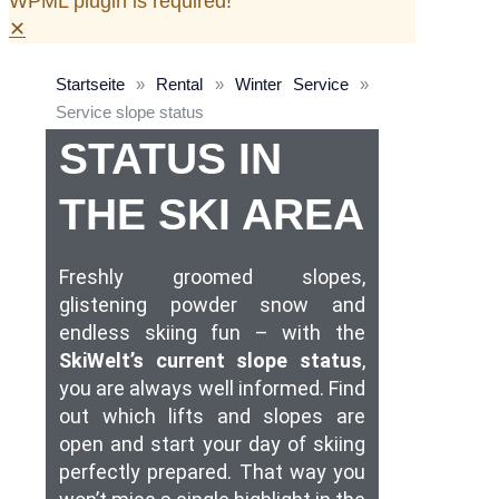
WPML plugin is required!
✕
Startseite
»
Rental
»
Winter Service
»
THE SLOPE
Service slope status
STATUS IN
THE SKI AREA
Freshly groomed slopes,
glistening powder snow and
endless skiing fun – with the
SkiWelt’s current slope status
,
you are always well informed. Find
out which lifts and slopes are
open and start your day of skiing
perfectly prepared. That way you