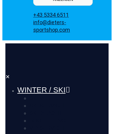
+43 5334 6511
info@dieters-
sportshop.com
✕
WINTER / SKI
SKI VERLEIH
SKI SERVICE
SKI DEPOT
BOOTFITTING
VIP SERVICE