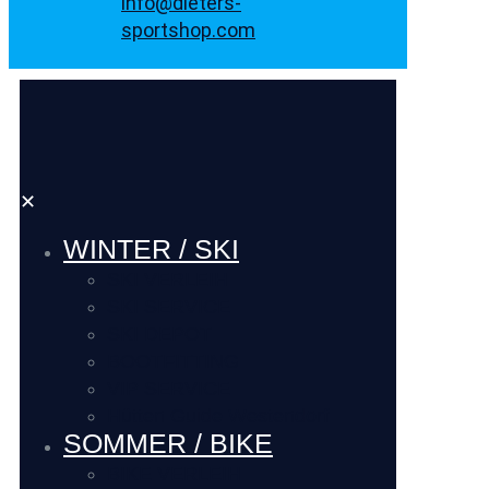
info@dieters-
sportshop.com
✕
WINTER / SKI
SKI VERLEIH
SKI SERVICE
SKI DEPOT
BOOTFITTING
VIP SERVICE
Hütten Guide Westendorf
SOMMER / BIKE
BIKE VERLEIH