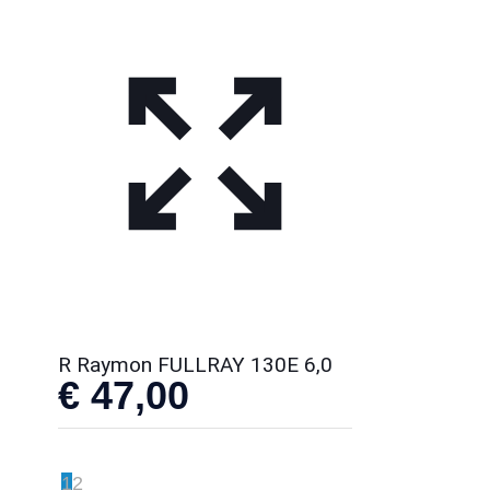
R Raymon FULLRAY 130E 6,0
€
47,00
1
2