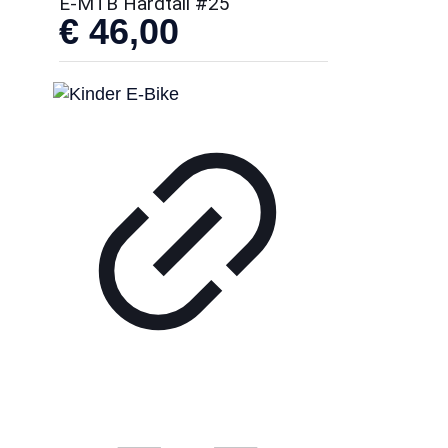
E-MTB Hardtail #25
€
46,00