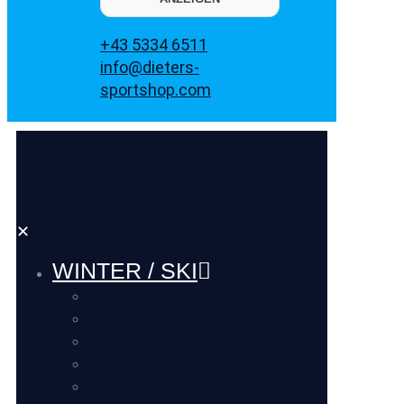
+43 5334 6511
info@dieters-
sportshop.com
✕
WINTER / SKI
SKI VERLEIH
SKI SERVICE
SKI DEPOT
BOOTFITTING
VIP SERVICE